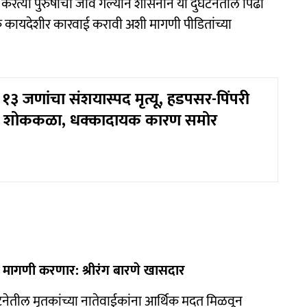
रत्या पुरुषांचा जीव गेल्याने शासनाने या दुर्घटनेतील पिढी
डक कायदेशीर कारवाई करावी अशी मागणी पीडितांच्या
! १३ जणांचा संशयास्पद मृत्यू, हडपसर-पिंपरी
ये शोककळा, धक्कादायक कारण समोर
कडे मागणी करणार: श्रीरंग बारणे खासदार
घटनेतील मृतकांच्या नातेवाईकांना आर्थिक मदत मिळवून