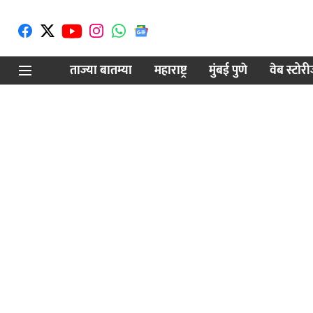
ताज्या बातम्या
महाराष्ट्र
मुंबई पुणे
वेब स्टोर