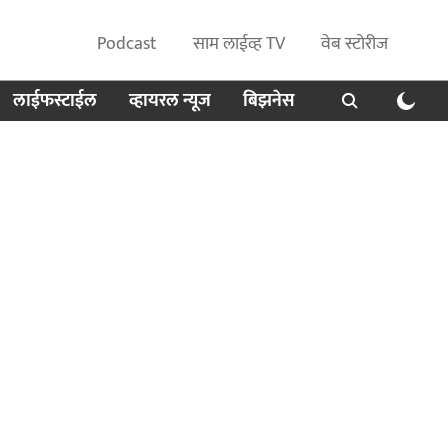
Podcast
साम लाईव्ह TV
वेब स्टोरीज
लाईफस्टाईल
व्हायरल न्यूज
बिझनेस