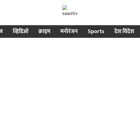
ीज
व्हिडिओ
क्राइम
मनोरंजन
Sports
देश विदेश