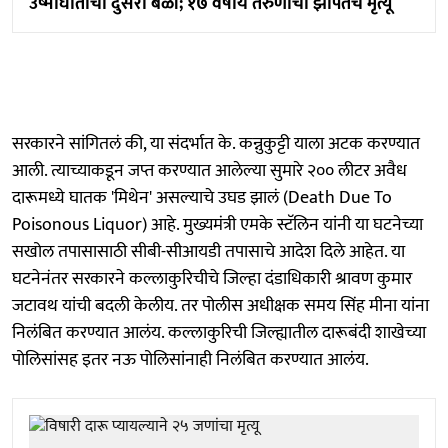
उष्माघाताचा दुसरा बळी; १७ वर्षीय तरुणीचा झोपेतच मृत्यू
सरकारने सांगितलं की, या संदर्भात के. कन्नुकुट्टी याला अटक करण्यात
आली. त्याच्याकडून जप्त करण्यात आलेल्या सुमारे २०० लीटर अवैध
दारूमध्ये घातक 'मिथेन' असल्याचे उघड झालं (Death Due To
Poisonous Liquor) आहे. मुख्यमंत्री एमके स्टॅलिन यांनी या घटनेच्या
सखोल तपासासाठी सीबी-सीआयडी तपासाचे आदेश दिले आहेत. या
घटनेनंतर सरकारने कल्लाकुरिचीचे जिल्हा दंडाधिकारी श्रावण कुमार
जटावथ यांची बदली केलीय. तर पोलीस अधीक्षक समय सिंह मीना यांना
निलंबित करण्यात आलंय. कल्लाकुरिची जिल्ह्यातील दारूबंदी शाखेच्या
पोलिसांसह इतर नऊ पोलिसांनाही निलंबित करण्यात आलंय.