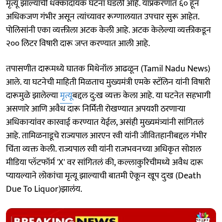
मृत्यू झाल्याची धक्कादायक घटना घडली आहे. याप्रकरणात ६० हून
अधिकजण गंभीर असून त्यांच्यावर रूग्णालयात उपचार सुरू आहेत.
पोलिसांनी एका व्यक्तीला अटक केली आहे. अटक केलेल्या व्यक्तीकडून
२०० लिटर विषारी दारू जप्त करण्यात आली आहे.
तपासणीत दारूमध्ये घातक मिथेनॉल आढळून (Tamil Nadu News)
आले. या घटनेची माहिती मिळताच मुख्यमंत्री एमके स्टॅलिन यांनी विषारी
दारूमुळे झालेल्या
मृत्यू
बद्दल दु:ख व्यक्त केला आहे. या घटनेत सहभागी
असणारे आणि अवैध दारू निर्मिती रोखण्यात अपयशी ठरणाऱ्या
अधिकाऱ्यांवर कारवाई करण्यात येईल, असंही मुख्यमंत्र्यांनी सांगितलं
आहे. तामिळनाडूचे राज्यपाल आरएन रवी यांनी जीवितहानीबद्दल गंभीर
चिंता व्यक्त केली. राज्यपाल रवी यांनी राजभवनच्या अधिकृत सोशल
मीडिया प्लॅटफॉर्म 'X' वर सांगितलं की, कल्लाकुरिचीमध्ये अवैध दारू
प्यायल्याने लोकांचा मृत्यू झाल्याची बातमी ऐकून खूप दुःख (Death
Due To Liquor)झालंय.