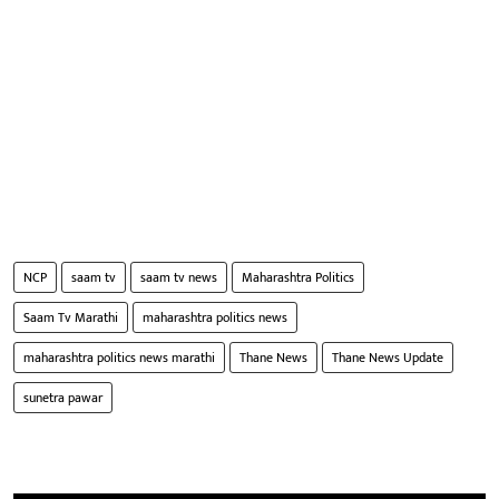
NCP
saam tv
saam tv news
Maharashtra Politics
Saam Tv Marathi
maharashtra politics news
maharashtra politics news marathi
Thane News
Thane News Update
sunetra pawar