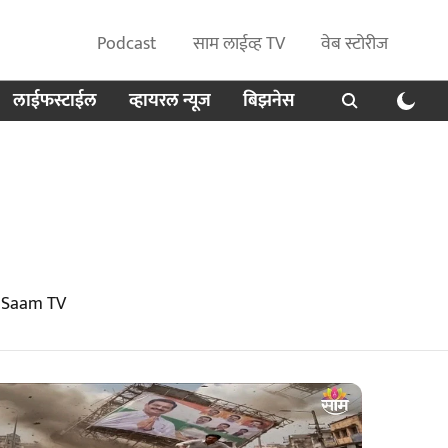
Podcast
साम लाईव्ह TV
वेब स्टोरीज
लाईफस्टाईल
व्हायरल न्यूज
बिझनेस
t Saam TV