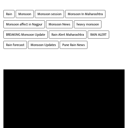
Rain
Monsoon
Monsoon session
Monsoon In Maharashtra
Monsoon affect in Nagpur
Monsoon News
heavy monsoon
BREAKING Monsoon Update
Rain Alert Maharashtra
RAIN ALERT
Rain forecast
Monsoon Updates
Pune Rain News