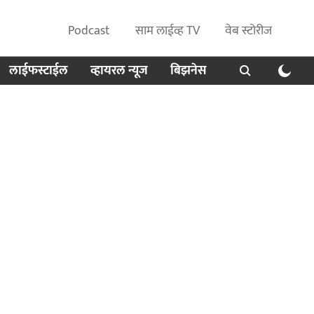
Podcast
साम लाईव्ह TV
वेब स्टोरीज
लाईफस्टाईल
व्हायरल न्यूज
बिझनेस