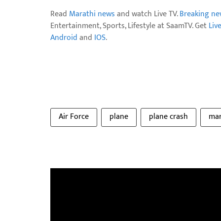
Read
Marathi news
and watch Live TV.
Breaking ne
Entertainment, Sports, Lifestyle at SaamTV. Get
Liv
Android
and
IOS
.
Air Force
plane
plane crash
mar