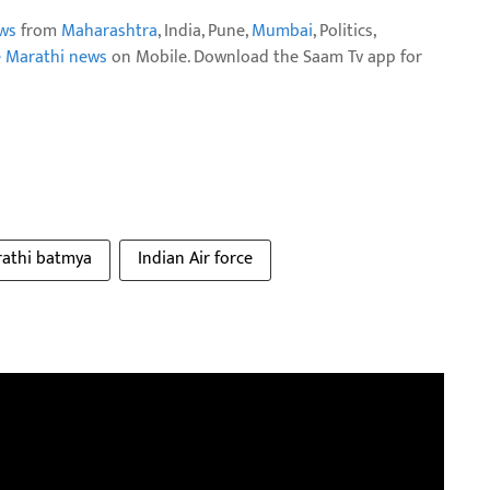
ws
from
Maharashtra
, India, Pune,
Mumbai
, Politics,
e Marathi news
on Mobile. Download the Saam Tv app for
athi batmya
Indian Air force