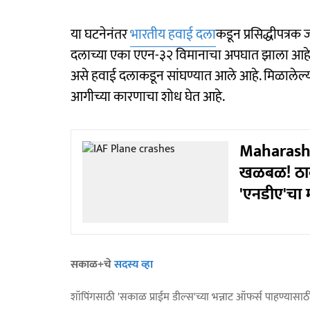
या घटनेनंतर
भारतीय हवाई दला
कडून प्रसिद्धीपत्र
दलाच्या एका एएन-३२ विमानाचा अपघात झाला आहे. 
असे हवाई दलाकडून सांघण्यात आले आहे. मिळालेल्य
आगीच्या कारणाचा शोध घेत आहे.
Maharashtr
खळबळ! ठाकर
'एनडीए'चा म
सकाळ+चे
सदस्य व्हा
शॉपिंगसाठी 'सकाळ प्राईम डील्स'च्या भन्नाट ऑफर्स पाहण्यासा