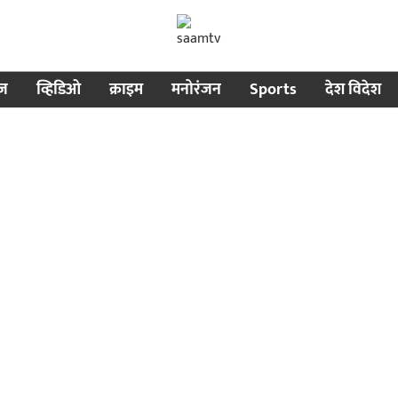
ीज
व्हिडिओ
क्राइम
मनोरंजन
Sports
देश विदेश