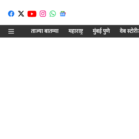
ताज्या बातम्या
महाराष्ट्र
मुंबई पुणे
वेब स्टोर