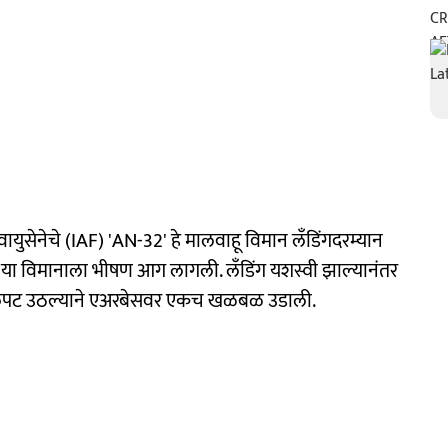
ेनेचे (IAF) 'AN-32' हे मालवाहू विमान लँडिंगदरम्यान
ानक या विमानाला भीषण आग लागली. लँडिंग यशस्वी झाल्यानंतर
चंड लपट उठल्याने एअरबेसवर एकच खळबळ उडाली.