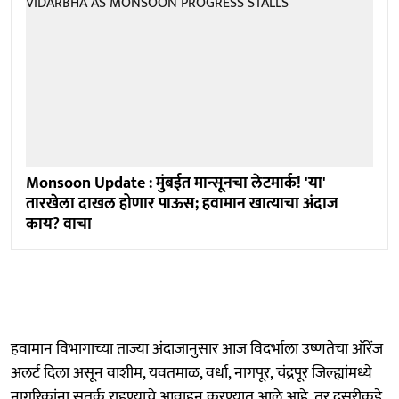
Monsoon Update : मुंबईत मान्सूनचा लेटमार्क! 'या'
तारखेला दाखल होणार पाऊस; हवामान खात्याचा अंदाज
काय? वाचा
हवामान विभागाच्या ताज्या अंदाजानुसार आज विदर्भाला उष्णतेचा ऑरेंज
अलर्ट दिला असून वाशीम, यवतमाळ, वर्धा, नागपूर, चंद्रपूर जिल्ह्यांमध्ये
नागरिकांना सतर्क राहण्याचे आवाहन करण्यात आले आहे. तर दुसरीकडे