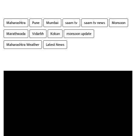
Maharashtra
Pune
Mumbai
saam tv
saam tv news
Monsoon
Marathwada
Vidarbh
Kokan
monsoon update
Maharashtra Weather
Latest News