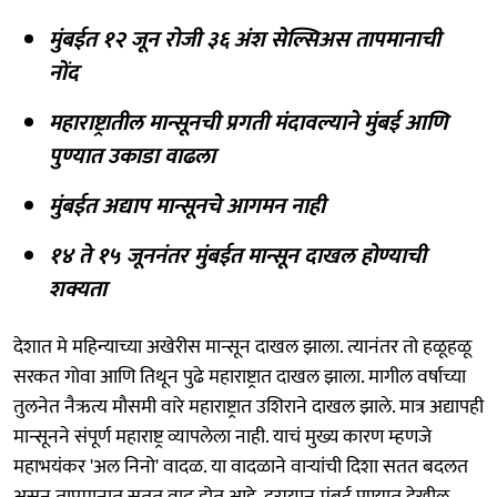
मुंबईत १२ जून रोजी ३६ अंश सेल्सिअस तापमानाची
नोंद
महाराष्ट्रातील मान्सूनची प्रगती मंदावल्याने मुंबई आणि
पुण्यात उकाडा वाढला
मुंबईत अद्याप मान्सूनचे आगमन नाही
१४ ते १५ जूननंतर मुंबईत मान्सून दाखल होण्याची
शक्यता
देशात मे महिन्याच्या अखेरीस मान्सून दाखल झाला. त्यानंतर तो हळूहळू
सरकत गोवा आणि तिथून पुढे महाराष्ट्रात दाखल झाला. मागील वर्षाच्या
तुलनेत नैऋत्य मौसमी वारे महाराष्ट्रात उशिराने दाखल झाले. मात्र अद्यापही
मान्सूनने संपूर्ण महाराष्ट्र व्यापलेला नाही. याचं मुख्य कारण म्हणजे
महाभयंकर 'अल निनो' वादळ. या वादळाने वाऱ्यांची दिशा सतत बदलत
असून तापमानात सतत वाढ होत आहे. दरम्यान मुंबई पुण्यात देखील