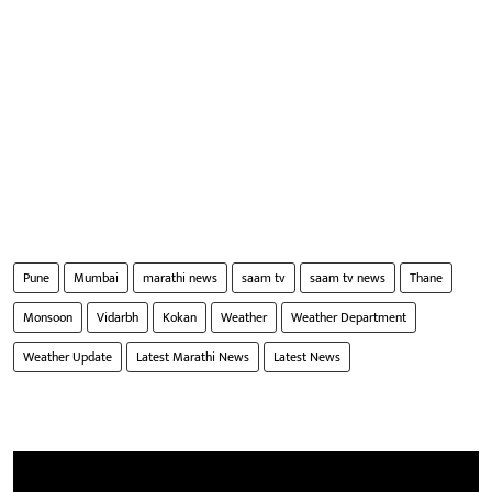
Pune
Mumbai
marathi news
saam tv
saam tv news
Thane
Monsoon
Vidarbh
Kokan
Weather
Weather Department
Weather Update
Latest Marathi News
Latest News