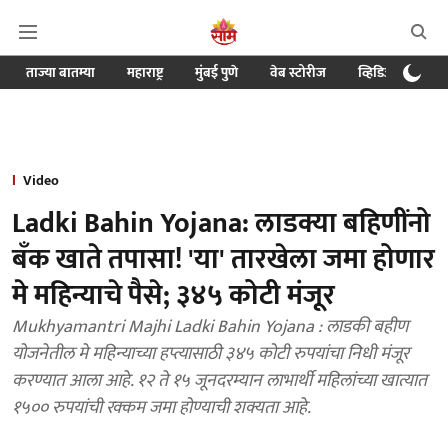
ताज्या बातम्या
महाराष्ट्र
मुंबई पुणे
वेब स्टोरीज
व्हिडिओ
क्र
Video
Ladki Bahin Yojana: लाडक्या बहिणींनो
बँक खाते तपासा! 'या' तारखेला जमा होणार
मे महिन्याचे पैसे; ३४५ कोटी मंजूर
Mukhyamantri Majhi Ladki Bahin Yojana : लाडकी बहीण
योजनेतील मे महिन्याच्या हप्त्यासाठी ३४५ कोटी रुपयांचा निधी मंजूर
करण्यात आला आहे. १२ ते १५ जूनदरम्यान लाभार्थी महिलांच्या खात्यात
१५०० रुपयांची रक्कम जमा होण्याची शक्यता आहे.