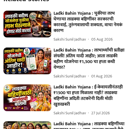
Ladki Bahin Yojana : चुकीचा लाभ
घेणार्‍या लाडक्या बहि‍णींवर सरकारची
कारवाई, तुरुंगवासाची शक्यता, वाचा नेमकं
कारण
Sakshi Sunil Jadhav
05 Aug 2026
Ladki Bahin Yojana : लाभार्थ्यांची प्रतीक्षा
संपली! अंतिम यादी जाहीर; आता लाडकी
बहीण योजनेचा ₹1,500 चा हप्ता कधी
येणार?
Sakshi Sunil Jadhav
01 Aug 2026
Ladki Bahin Yojana : ई-केवायसीनंतरही
₹1500 चा हप्ता मिळाला नाही? लाडक्या
बहिणींना अदिती तटकरेंनी दिली मोठी
खुशखबरी
Sakshi Sunil Jadhav
27 Jul 2026
Ladki Bahin Yojana : लाडक्या बहि‍णींच्या