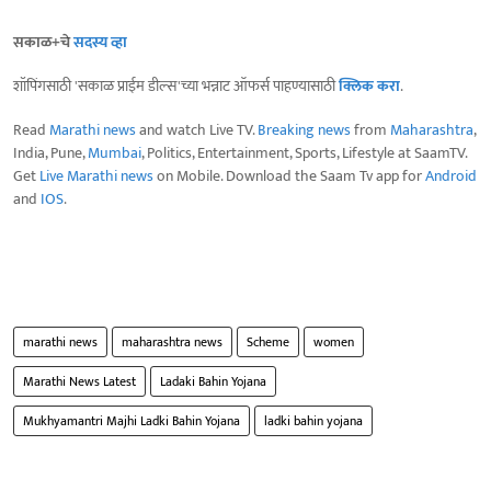
सकाळ+चे
सदस्य व्हा
शॉपिंगसाठी 'सकाळ प्राईम डील्स'च्या भन्नाट ऑफर्स पाहण्यासाठी
क्लिक करा
.
Read
Marathi news
and watch Live TV.
Breaking news
from
Maharashtra
,
India, Pune,
Mumbai
, Politics, Entertainment, Sports, Lifestyle at SaamTV.
Get
Live Marathi news
on Mobile. Download the Saam Tv app for
Android
and
IOS
.
marathi news
maharashtra news
Scheme
women
Marathi News Latest
Ladaki Bahin Yojana
Mukhyamantri Majhi Ladki Bahin Yojana
ladki bahin yojana