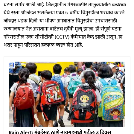
घटना समोर आली आहे. जिल्ह्यातील मंगरूळपीर तालुक्यातील कवठळ
येथे रस्ता ओलांडत असलेल्या एका ७ वर्षीय चिमुरडीला भरधाव कारने
जोरदार धडक दिली. या भीषण अपघातात चिमुरडीचा उपचारासाठी
रुग्णालयात नेत असताना वाटेतच दुर्दैवी मृत्यू झाला. ही संपूर्ण घटना
परिसरातील एका सीसीटीव्ही (CCTV) कॅमेऱ्यात कैद झाली असून, हा
थरार पाहून परिसरात हळहळ व्यक्त होत आहे.
Rain Alert: मुंबईसह ठाणे-रायगडमध्ये पुढील ३ दिवस