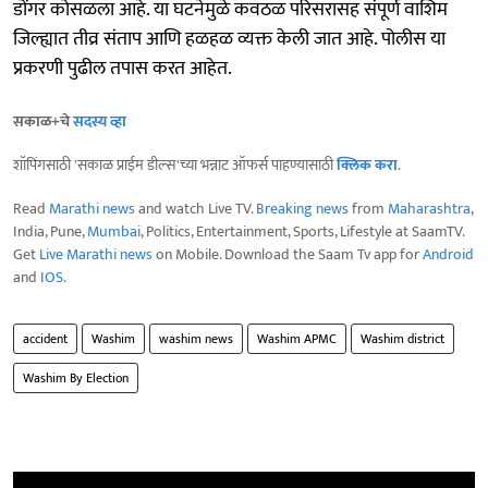
डोंगर कोसळला आहे. या घटनेमुळे कवठळ परिसरासह संपूर्ण वाशिम
जिल्ह्यात तीव्र संताप आणि हळहळ व्यक्त केली जात आहे. पोलीस या
प्रकरणी पुढील तपास करत आहेत.
सकाळ+चे
सदस्य व्हा
शॉपिंगसाठी 'सकाळ प्राईम डील्स'च्या भन्नाट ऑफर्स पाहण्यासाठी
क्लिक करा
.
Read
Marathi news
and watch Live TV.
Breaking news
from
Maharashtra
,
India, Pune,
Mumbai
, Politics, Entertainment, Sports, Lifestyle at SaamTV.
Get
Live Marathi news
on Mobile. Download the Saam Tv app for
Android
and
IOS
.
accident
Washim
washim news
Washim APMC
Washim district
Washim By Election