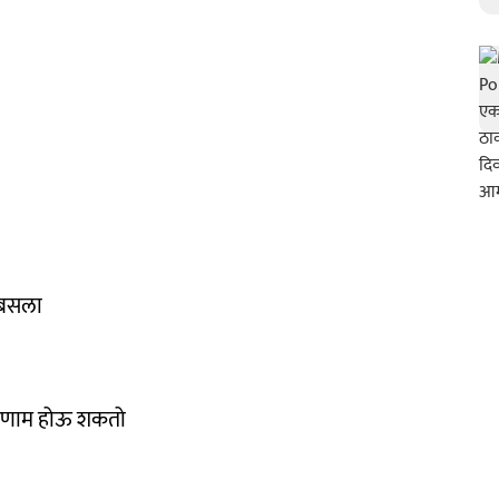
ा बसला
रिणाम होऊ शकतो