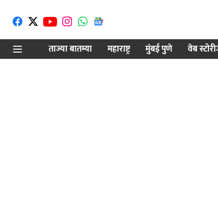
ताज्या बातम्या
महाराष्ट्र
मुंबई पुणे
वेब स्टोर