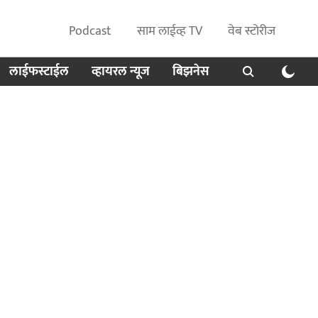
Podcast
साम लाईव्ह TV
वेब स्टोरीज
लाईफस्टाईल
व्हायरल न्यूज
बिझनेस