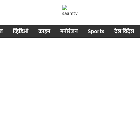
ीज
व्हिडिओ
क्राइम
मनोरंजन
Sports
देश विदेश