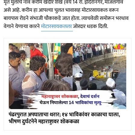
मृत मुलाचे नाव करीम खदीर शेख (वय 14 रा. इंदिरानगर, माजलगांव
असे आहे. करीम हा आपल्या चुलत भावासह मोटारसायकल वरून
बायपास रोडने संभाजी चौकाकडे जात होता. त्याचवेळी समोरून भरधाव
वेगाने येणाऱ्या कारने
मोटारसायकलला
जोरदार धडक दिली.
पंढरपुरात अपघाताचा थरार; १४ भाविकांवर काळाचा घाला,
भीषण दुर्घटनेने महाराष्ट्रावर शोककळा