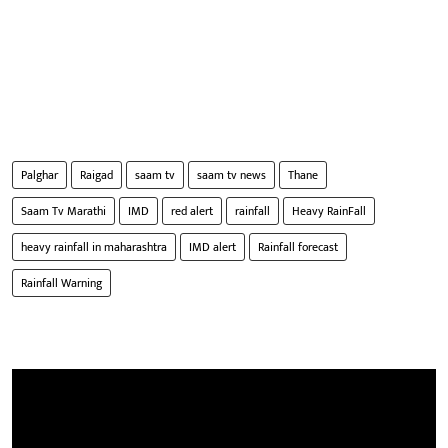
Palghar
Raigad
saam tv
saam tv news
Thane
Saam Tv Marathi
IMD
red alert
rainfall
Heavy RainFall
heavy rainfall in maharashtra
IMD alert
Rainfall forecast
Rainfall Warning