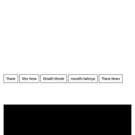
Thane
Shiv Sena
Eknath Shinde
marathi batmya
Thane News