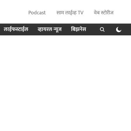
Podcast
साम लाईव्ह TV
वेब स्टोरीज
लाईफस्टाईल
व्हायरल न्यूज
बिझनेस