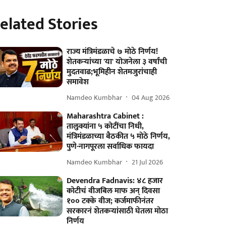
elated Stories
राज्य मंत्रिमंडळाचे ७ मोठे निर्णय!
शेतकऱ्यांच्या 'या' योजनेला ३ वर्षांची
मुदतवाढ;भूमिहीन शेतमजुरांचाही
समावेश
Namdeo Kumbhar
04 Aug 2026
Maharashtra Cabinet :
तालुक्यांना ५ कोटींचा निधी,
मंत्रिमंडळाच्या बैठकीत ५ मोठे निर्णय,
पुणे-नागपूरला सर्वाधिक फायदा
Namdeo Kumbhar
21 Jul 2026
Devendra Fadnavis: ४८ हजार
कोटीचं वीजबिल माफ अन् दिवसा
१०० टक्के वीज; कर्जमाफीनंतर
सरकारनं शेतकऱ्यांसाठी घेतला मोठा
निर्णय