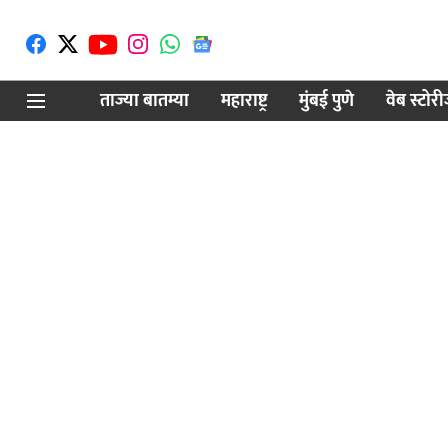
ताज्या बातम्या
महाराष्ट्र
मुंबई पुणे
वेब स्टोर