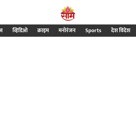
ीज
व्हिडिओ
क्राइम
मनोरंजन
Sports
देश विदेश