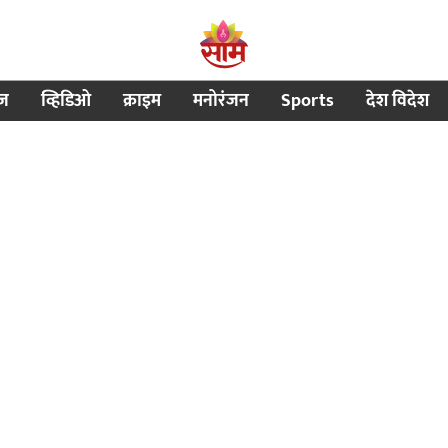
ीज
व्हिडिओ
क्राइम
मनोरंजन
Sports
देश विदेश