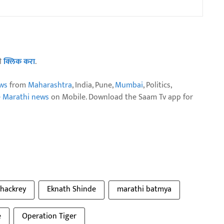
ठी
क्लिक करा
.
ws
from
Maharashtra
, India, Pune,
Mumbai
, Politics,
e Marathi news
on Mobile. Download the Saam Tv app for
hackrey
Eknath Shinde
marathi batmya
e
Operation Tiger