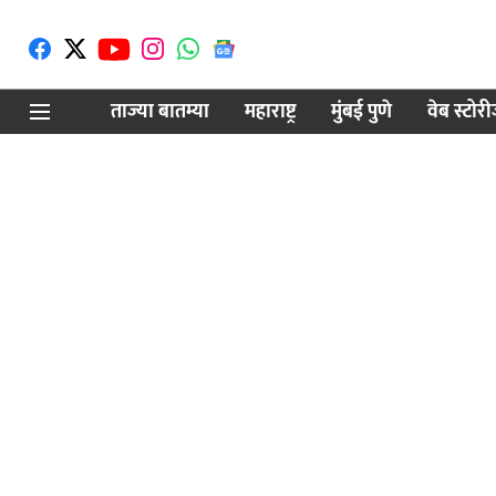
ताज्या बातम्या
महाराष्ट्र
मुंबई पुणे
वेब स्टोर