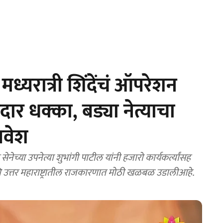
यरात्री शिंदेंचं ऑपरेशन
ार धक्का, बड्या नेत्याचा
रवेश
आणि उत्तर महाराष्ट्रातील राजकारणात मोठी खळबळ उडालीआहे.