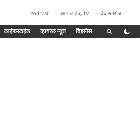
Podcast
साम लाईव्ह TV
वेब स्टोरीज
लाईफस्टाईल
व्हायरल न्यूज
बिझनेस