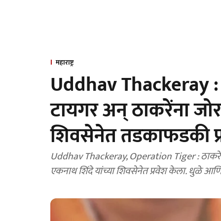
महाराष्ट्र
Uddhav Thackeray : मध्
टायगर अन् ठाकरेंना जोरद
शिवसेनेत तडकाफडकी प्
Uddhav Thackeray, Operation Tiger : ठाकरे सेनेच्या उपनेत्या शुभांगी पाटील यांनी हजारो कार्यकर्त्यांसह
एकनाथ शिंदे यांच्या शिवसेनेत प्रवेश केला. धुळे 