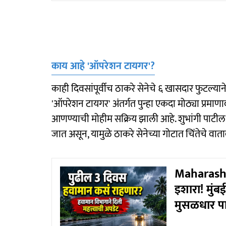
काय आहे 'ऑपरेशन टायगर'?
काही दिवसांपूर्वीच ठाकरे सेनेचे ६ खासदार फुटल्य
'ऑपरेशन टायगर' अंतर्गत पुन्हा एकदा मोठ्या प्रमाणावर
आणण्याची मोहीम सक्रिय झाली आहे. शुभांगी पाटील 
जात असून, यामुळे ठाकरे सेनेच्या गोटात चिंतेचे वा
Maharashtra
इशारा! मुं
मुसळधार प