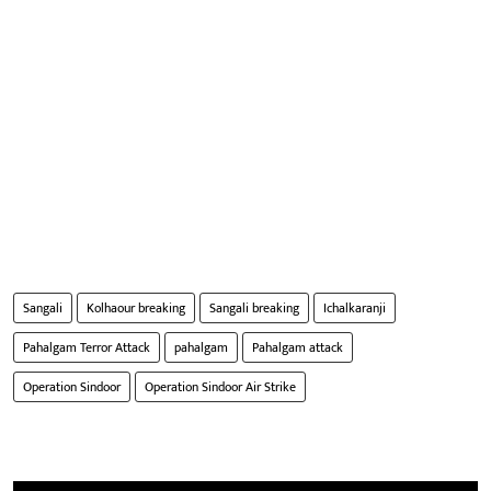
Sangali
Kolhaour breaking
Sangali breaking
Ichalkaranji
Pahalgam Terror Attack
pahalgam
Pahalgam attack
Operation Sindoor
Operation Sindoor Air Strike