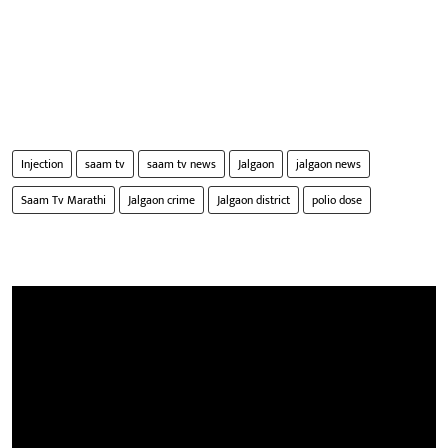
Injection
saam tv
saam tv news
Jalgaon
jalgaon news
Saam Tv Marathi
Jalgaon crime
Jalgaon district
polio dose