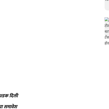
ा धडक दिली
लचा समावेश