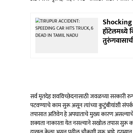
Shocking :
हॉटेलमध्ये व
तुरुंगवासाची
सर्व मृतदेह शवविच्छेदनासाठी जवळच्या सरकारी र
पटवण्याचे काम सुरू असून त्यांच्या कुटुंबीयांशी संपर
तपासात अतिवेग हे अपघाताचे मुख्य कारण असल्याच
शक्यता नाकारता येत नसल्याने सखोल तपास सुरू कर
दाखल केला असून पुढील चौकशी सुरू आहे. दरम्यान, य