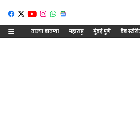
ताज्या बातम्या
महाराष्ट्र
मुंबई पुणे
वेब स्टोर