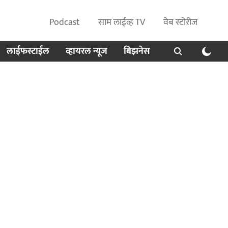
Podcast
साम लाईव्ह TV
वेब स्टोरीज
लाईफस्टाईल
व्हायरल न्यूज
बिझनेस