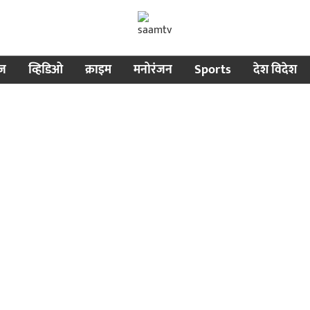
ीज
व्हिडिओ
क्राइम
मनोरंजन
Sports
देश विदेश