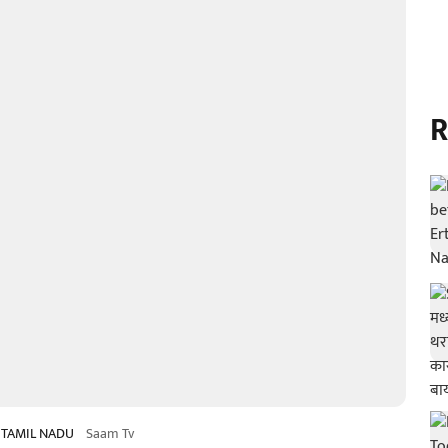
R
N TAMIL NADU
Saam Tv