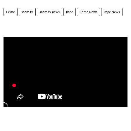
Crime
saam tv
saam tv news
Rape
Crime News
Rape News