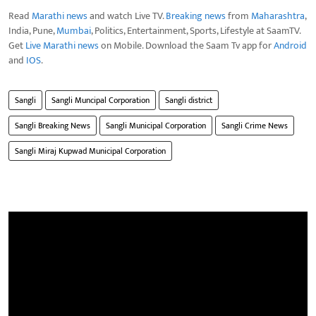
Read
Marathi news
and watch Live TV.
Breaking news
from
Maharashtra
,
India, Pune,
Mumbai
, Politics, Entertainment, Sports, Lifestyle at SaamTV.
Get
Live Marathi news
on Mobile. Download the Saam Tv app for
Android
and
IOS
.
Sangli
Sangli Muncipal Corporation
Sangli district
Sangli Breaking News
Sangli Municipal Corporation
Sangli Crime News
Sangli Miraj Kupwad Municipal Corporation