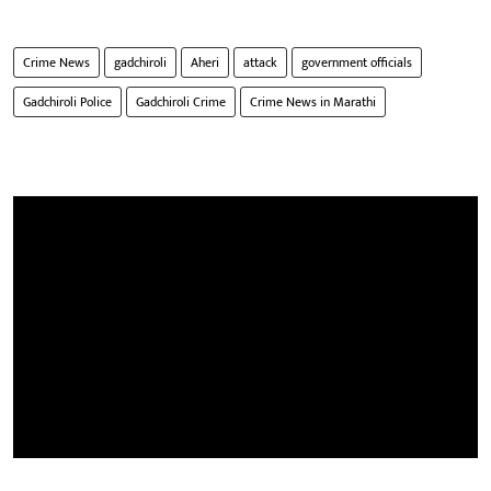
Crime News
gadchiroli
Aheri
attack
government officials
Gadchiroli Police
Gadchiroli Crime
Crime News in Marathi