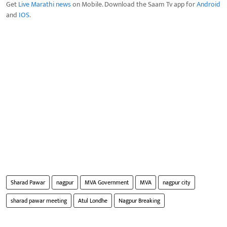
Get
Live Marathi news
on Mobile. Download the Saam Tv app for
Android
and
IOS
.
Sharad Pawar
nagpur
MVA Government
MVA
nagpur city
sharad pawar meeting
Atul Londhe
Nagpur Breaking