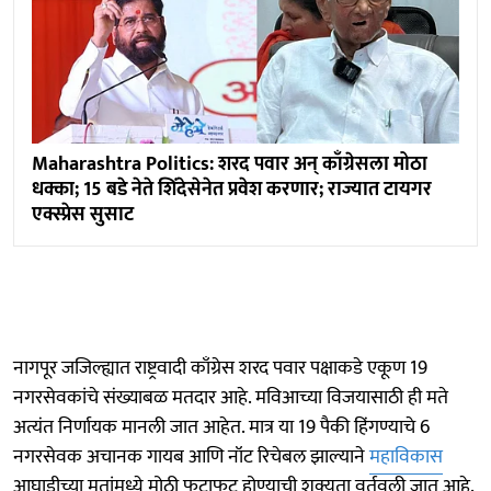
Maharashtra Politics: शरद पवार अन् काँग्रेसला मोठा
धक्का; 15 बडे नेते शिंदेसेनेत प्रवेश करणार; राज्यात टायगर
एक्स्प्रेस सुसाट
नागपूर जजिल्ह्यात राष्ट्रवादी काँग्रेस शरद पवार पक्षाकडे एकूण 19
नगरसेवकांचे संख्याबळ मतदार आहे. मविआच्या विजयासाठी ही मते
अत्यंत निर्णायक मानली जात आहेत. मात्र या 19 पैकी हिंगण्याचे 6
नगरसेवक अचानक गायब आणि नॉट रिचेबल झाल्याने
महाविकास
आघाडीच्या मतांमध्ये मोठी फटाफूट होण्याची शक्यता वर्तवली जात आहे.