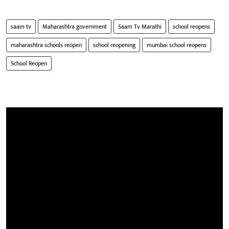
saam tv
Maharashtra government
Saam Tv Marathi
school reopens
maharashtra schools reopen
school reopening
mumbai school reopens
School Reopen