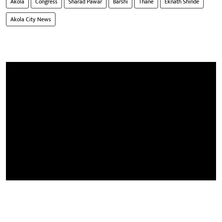
Akola
Congress
Sharad Pawar
Barshi
Thane
Eknath Shinde
Akola City News