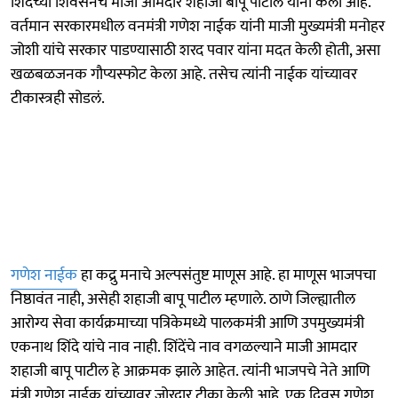
शिंदेंच्या शिवसेनेचे माजी आमदार शहाजी बापू पाटील यांनी केला आहे.
वर्तमान सरकारमधील वनमंत्री गणेश नाईक यांनी माजी मुख्यमंत्री मनोहर
जोशी यांचे सरकार पाडण्यासाठी शरद पवार यांना मदत केली होती, असा
खळबळजनक गौप्यस्फोट केला आहे. तसेच त्यांनी नाईक यांच्यावर
टीकास्त्रही सोडलं.
गणेश नाईक
हा कद्रु मनाचे अल्पसंतुष्ट माणूस आहे. हा माणूस भाजपचा
निष्ठावंत नाही, असेही शहाजी बापू पाटील म्हणाले. ठाणे जिल्ह्यातील
आरोग्य सेवा कार्यक्रमाच्या पत्रिकेमध्ये पालकमंत्री आणि उपमुख्यमंत्री
एकनाथ शिंदे यांचे नाव नाही. शिंदेंचे नाव वगळल्याने माजी आमदार
शहाजी बापू पाटील हे आक्रमक झाले आहेत. त्यांनी भाजपचे नेते आणि
मंत्री गणेश नाईक यांच्यावर जोरदार टीका केली आहे. एक दिवस गणेश