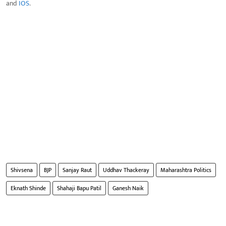
and
IOS
.
Shivsena
BJP
Sanjay Raut
Uddhav Thackeray
Maharashtra Politics
Eknath Shinde
Shahaji Bapu Patil
Ganesh Naik