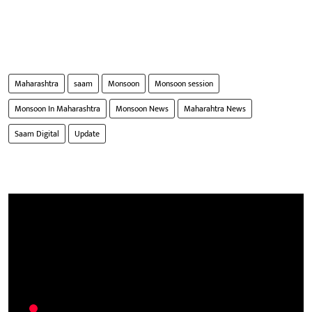
Maharashtra
saam
Monsoon
Monsoon session
Monsoon In Maharashtra
Monsoon News
Maharahtra News
Saam Digital
Update