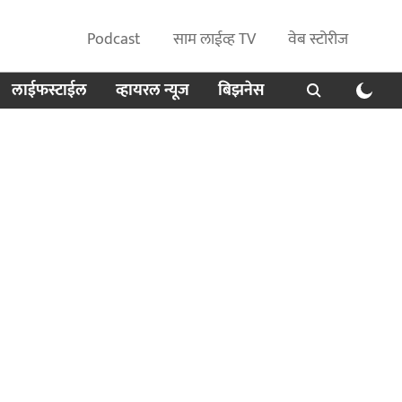
Podcast
साम लाईव्ह TV
वेब स्टोरीज
लाईफस्टाईल
व्हायरल न्यूज
बिझनेस