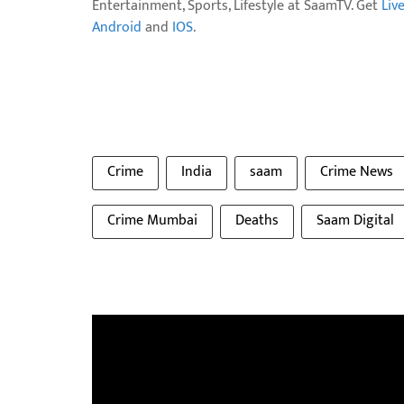
Entertainment, Sports, Lifestyle at SaamTV. Get
Liv
Android
and
IOS
.
Crime
India
saam
Crime News
Crime Mumbai
Deaths
Saam Digital