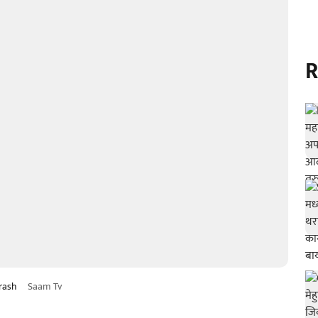
R
crash
Saam Tv