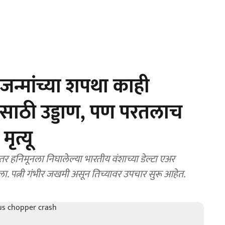
न्मांच्या शपथा काही
ूनसाठी उड्डाण, पण परतलाच
ृत्यू
तर हनिमूनला निघालेल्या भारतीय वंशाच्या डेल्टा एअर
ला. पत्नी गंभीर जखमी असून तिच्यावर उपचार सुरू आहेत.