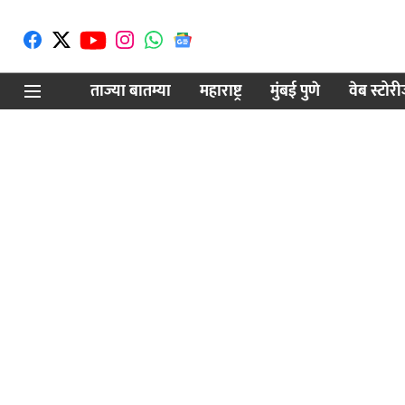
ताज्या बातम्या
महाराष्ट्र
मुंबई पुणे
वेब स्टोर