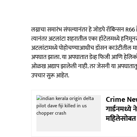
लग्नाचा समारंभ संपल्यानंतर हे जोडपे रॉबिन्सन R66
त्यानंतर अटलांटा शहरातील एका हॉटेलमध्ये हनिमूनसाठ
अटलांटामध्ये पोहोचण्याआधीच डॉसन काउंटीतील माउं
अपघात झाला. या अपघातात डेव्ह फिजी आणि हेलिकॉप
ओळख अद्याप झालेली नाही. तर जेसनी या अपघातातून
उपचार सुरू आहेत.
Crime News
गार्डनमध्ये न
महिलेसोबत 