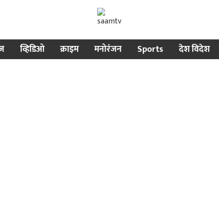
ीज
व्हिडिओ
क्राइम
मनोरंजन
Sports
देश विदेश