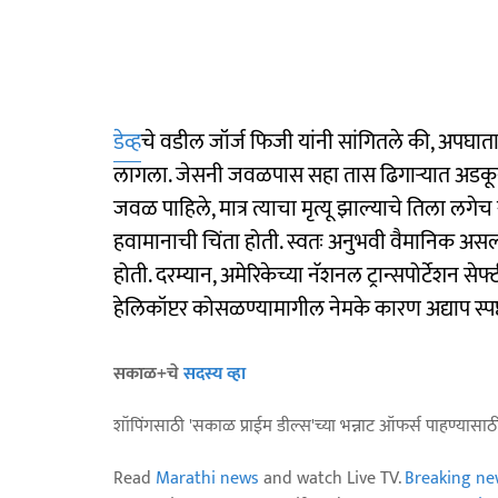
डेव्ह
चे वडील जॉर्ज फिजी यांनी सांगितले की, अपघ
लागला. जेसनी जवळपास सहा तास ढिगाऱ्यात अडकून पड
जवळ पाहिले, मात्र त्याचा मृत्यू झाल्याचे तिला लगेच स
हवामानाची चिंता होती. स्वतः अनुभवी वैमानिक असल
होती. दरम्यान, अमेरिकेच्या नॅशनल ट्रान्सपोर्टेशन सेफ
हेलिकॉप्टर कोसळण्यामागील नेमके कारण अद्याप स्पष्
सकाळ+चे
सदस्य व्हा
शॉपिंगसाठी 'सकाळ प्राईम डील्स'च्या भन्नाट ऑफर्स पाहण्यासा
Read
Marathi news
and watch Live TV.
Breaking ne