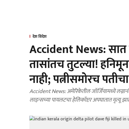
देश विदेश
Accident News: सात ज
तासांतच तुटल्या! हनिम
नाही; पत्नीसमोरच पतीचा म
Accident News: अमेरिकेतील जॉर्जियामध्ये लग्नानं
लाइन्सच्या पायलटचा हेलिकॉप्टर अपघातात मृत्यू झा