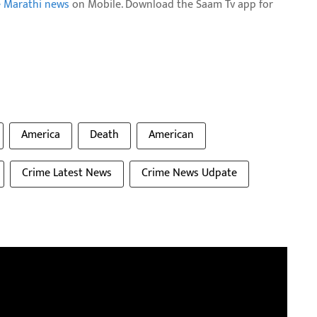
e Marathi news
on Mobile. Download the Saam Tv app for
America
Death
American
Crime Latest News
Crime News Udpate