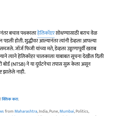
ातानंतर बचाव पथकाला
हेलिकॉप्टर
शोधण्यासाठी बराच वेळ
ली होती. शुद्धीवर आल्यानंतर त्यांनी डेव्हला आपल्या
मजले. जॉर्ज फिजी यांच्या मते, डेव्हला उड्डाणापूर्वी खराब
्याने त्याने हेलिकॉप्टर चालकाला याबाबत सूचना देखील दिली
्टी बोर्ड (NTSB) ने या दुर्घटनेचा तपास सुरू केला असून
ट झालेले नाही.
ठी
क्लिक करा
.
ws
from
Maharashtra
, India, Pune,
Mumbai
, Politics,