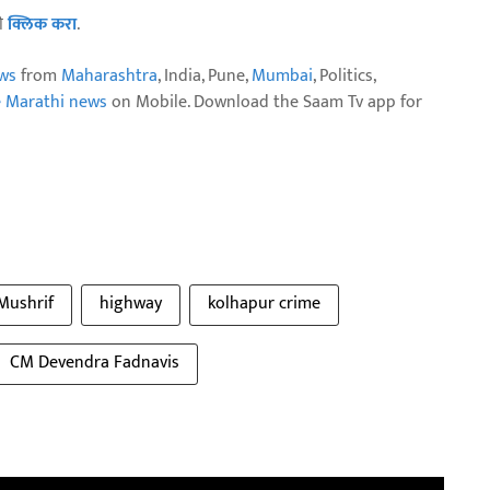
ठी
क्लिक करा
.
ws
from
Maharashtra
, India, Pune,
Mumbai
, Politics,
e Marathi news
on Mobile. Download the Saam Tv app for
Mushrif
highway
kolhapur crime
CM Devendra Fadnavis