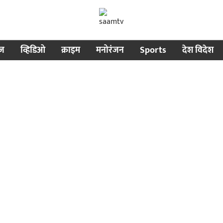
ीज
व्हिडिओ
क्राइम
मनोरंजन
Sports
देश विदेश