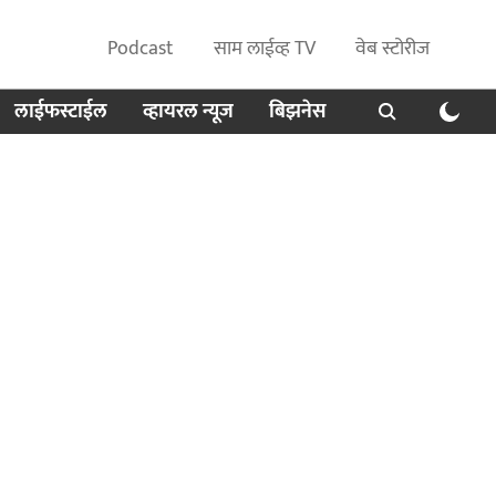
Podcast
साम लाईव्ह TV
वेब स्टोरीज
लाईफस्टाईल
व्हायरल न्यूज
बिझनेस