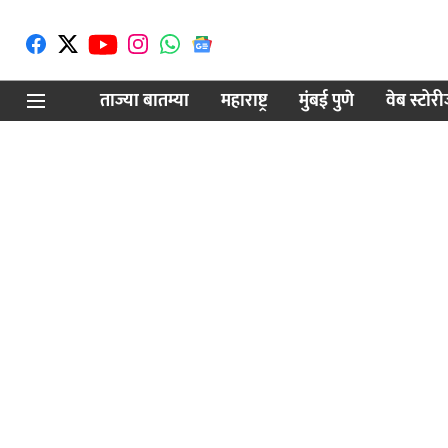
ताज्या बातम्या
महाराष्ट्र
मुंबई पुणे
वेब स्टोर