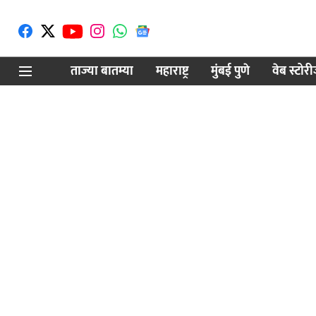
ताज्या बातम्या
महाराष्ट्र
मुंबई पुणे
वेब स्टोर