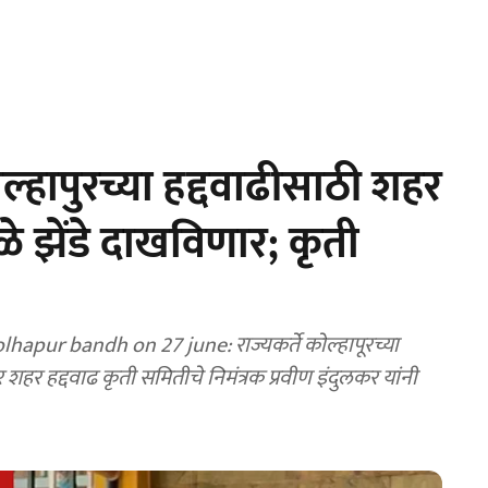
हापुरच्या हद्दवाढीसाठी शहर
 काळे झेंडे दाखविणार; कृती
apur bandh on 27 june: राज्यकर्ते काेल्हापूरच्या
र शहर हद्दवाढ कृती समितीचे निमंत्रक प्रवीण इंदुलकर यांनी