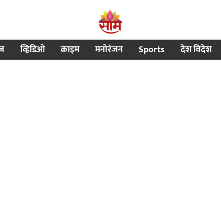
ीज
व्हिडिओ
क्राइम
मनोरंजन
Sports
देश विदेश