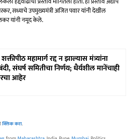
ला हद्दवाढीचा प्रस्ताव मागितला हाेता. हा प्रस्ताव अद्याप
रकर, सध्याचे उपमुख्यमंत्री अजित पवार यांनी देखील
ुलकर यांनी नमूद केले.
शक्तीपीठ महामार्ग रद्द न झाल्यास मंत्र्यांना
वबंदी, संघर्ष समितीचा निर्णय; धैर्यशील मानेंचाही
रचा आहेर
ठी
क्लिक करा
.
ws
from
Maharashtra
, India, Pune,
Mumbai
, Politics,