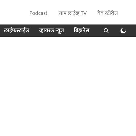
Podcast
साम लाईव्ह TV
वेब स्टोरीज
लाईफस्टाईल
व्हायरल न्यूज
बिझनेस