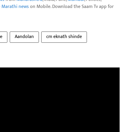
e Marathi news
on Mobile. Download the Saam Tv app for
de
Aandolan
cm eknath shinde