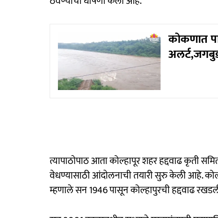
ठेवण्याची घाेषणा केली आहे.
कोकणात पावस
अलर्ट,जगबुड
त्यापाठाेपाठ आता कोल्हापूर शहर हद्दवाढ कृती समितीने
वेधण्यासाठी आंदाेलनाची तयारी सुरु केली आहे. कोल्
म्हणाले सन 1946 पासून कोल्हापुरची हद्दवाढ रखडल