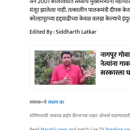
सन 2001 कालावधीत सध्याचे मुख्यमंत्र्यानी महापालिके
मंजूर झालेला नाही. तत्कालीन पालकमंत्री दीपक केस
काेल्हापूरच्या हद्दवाढीच्या केवळ वलग्ना केल्याचे इंद
Edited By : Siddharth Latkar
नागपूर गाेवा 
नेत्यांना गा
सरकारला घ
सकाळ+चे
सदस्य व्हा
शॉपिंगसाठी 'सकाळ प्राईम डील्स'च्या भन्नाट ऑफर्स पाहण्यासा
Read
Marathi news
and watch Live TV.
Breaking ne