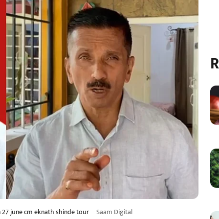
R
n 27 june cm eknath shinde tour
Saam Digital