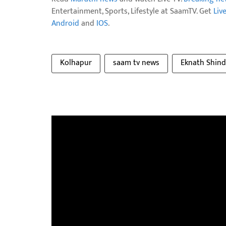
Entertainment, Sports, Lifestyle at SaamTV. Get
Liv
Android
and
IOS
.
Kolhapur
saam tv news
Eknath Shin