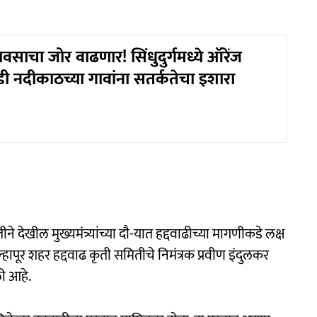
ाचा जोर वाढणार! सिंधुदुर्गमध्ये ऑरेंज
ी नदीकाठच्या गावांना सतर्कतेचा इशारा
 देखील मुख्यमंत्र्यांच्या दाै-यात हद्दवाढीच्या मागणीकडे लक्ष
हापूर शहर हद्दवाढ कृती समितीचे निमंत्रक प्रवीण इंदुलकर
ी आहे.