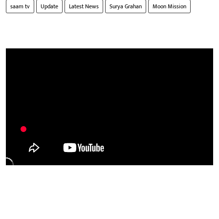
saam tv
Update
Latest News
Surya Grahan
Moon Mission