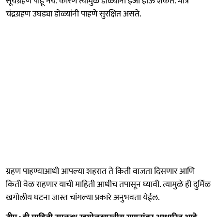
सूर्यग्रहण पाहू नये. कारण त्यामुळे डोळ्यांना इजा होऊ शकते. मात्र
चंद्रग्रहण उघड्या डोळ्यांनी पाहणे सुरक्षित असते.
ग्रहण पाहण्याआधी आपल्या शहरात ते किती वाजता दिसणार आणि
किती वेळ राहणार याची माहिती आधीच तपासून घ्यावी. त्यामुळे ही दुर्मिळ
खगोलीय घटना जास्त चांगल्या प्रकारे अनुभवता येईल.