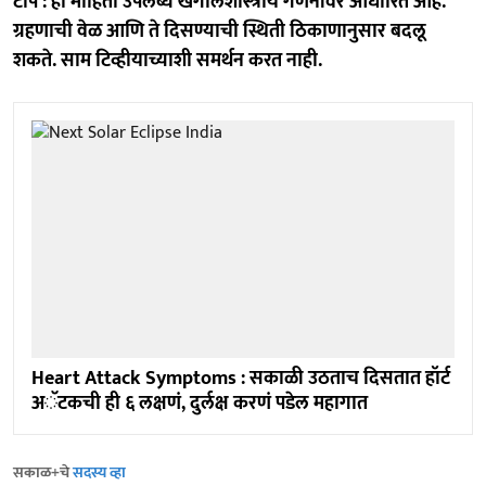
टीप : ही माहिती उपलब्ध खगोलशास्त्रीय गणनांवर आधारित आहे.
ग्रहणाची वेळ आणि ते दिसण्याची स्थिती ठिकाणानुसार बदलू
शकते. साम टिव्हीयाच्याशी समर्थन करत नाही.
Heart Attack Symptoms : सकाळी उठताच दिसतात हॉर्ट
अॅटकची ही ६ लक्षणं, दुर्लक्ष करणं पडेल महागात
सकाळ+चे
सदस्य व्हा