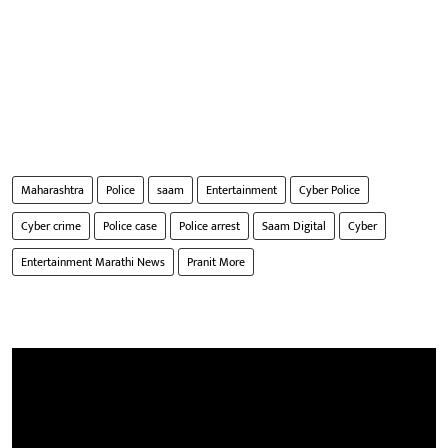
Maharashtra
Police
saam
Entertainment
Cyber Police
Cyber crime
Police case
Police arrest
Saam Digital
Cyber
Entertainment Marathi News
Pranit More