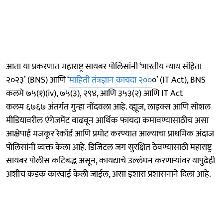
आता या प्रकरणात महाराष्ट्र सायबर पोलिसांनी ‘भारतीय न्याय संहिता
२०२३’ (BNS) आणि ‘
माहिती तंत्रज्ञान कायदा २००
०’ (IT Act), BNS
कलमे ७५(१)(iv), ७५(३), २९४, आणि ३५३(२) आणि IT Act
कलम ६७६७ अंतर्गत गुन्हा नोंदवला आहे. व्ह्यूज, लाइक्स आणि सोशल
मीडियावरील एंगेजमेंट वाढवून आर्थिक फायदा कमावण्यासाठीच असा
आक्षेपार्ह मजकूर रेकॉर्ड आणि प्रमोट करण्यात आल्याचा प्राथमिक अंदाज
पोलिसांनी व्यक्त केला आहे. डिजिटल जग सुरक्षित ठेवण्यासाठी महाराष्ट्र
सायबर पोलीस कटिबद्ध असून, कायद्याचे उल्लंघन करणाऱ्यांवर यापुढेही
अशीच कडक कारवाई केली जाईल, असा इशारा प्रशासनाने दिला आहे.