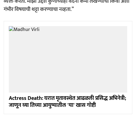
व्यक्त करतो. माझा उद्देश कुणाच्याही वेदना कमी लेखण्याचा किंवा अशा
गंभीर विषयाची थट्टा करण्याचा नव्हता.”
Actress Death: घरात मृतावस्थेत आढळली प्रसिद्ध अभिनेत्री;
जाणून घ्या तिच्या आयुष्यातील 'या' खास गोष्टी