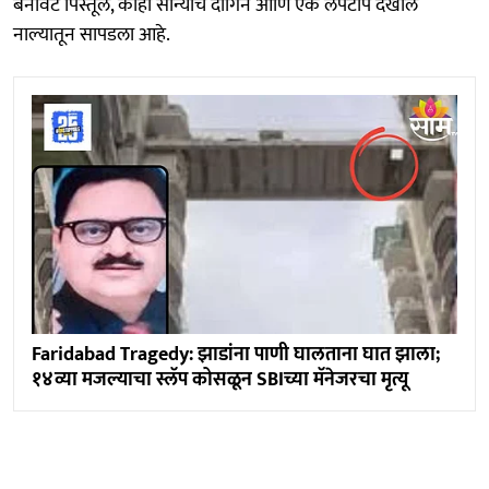
बनावट पिस्तूल, काही सोन्याचे दागिने आणि एक लॅपटॉप देखील
नाल्यातून सापडला आहे.
Faridabad Tragedy: झाडांना पाणी घालताना घात झाला;
१४व्या मजल्याचा स्लॅप कोसळून SBIच्या मॅनेजरचा मृत्यू