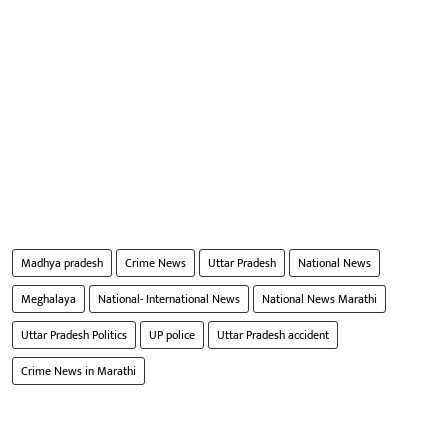
Madhya pradesh
Crime News
Uttar Pradesh
National News
Meghalaya
National- International News
National News Marathi
Uttar Pradesh Politics
UP police
Uttar Pradesh accident
Crime News in Marathi