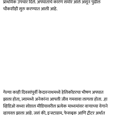
प्राथमिक उपचार दिले. अपघाताचे कारण समोर आले असून पुढील
चौकशीही सुरु करण्यात आली आहे.
गेल्या काही दिवसांपूर्वी केदारनाथमध्ये हेलिकॉप्टरचा भीषण अपघात
झाला होता, ज्यामध्ये अनेकांना आपली जीव गमवावा लागला होता. .हा
व्हिडिओ सध्या सोशल मीडियावरील प्रत्येक माध्यमांवर वाऱ्याच्या वेगाने
व्हायरल झाला आहे. जसं की, इन्स्टाग्राम, फेसबूक आणि ट्वीटर अर्थात