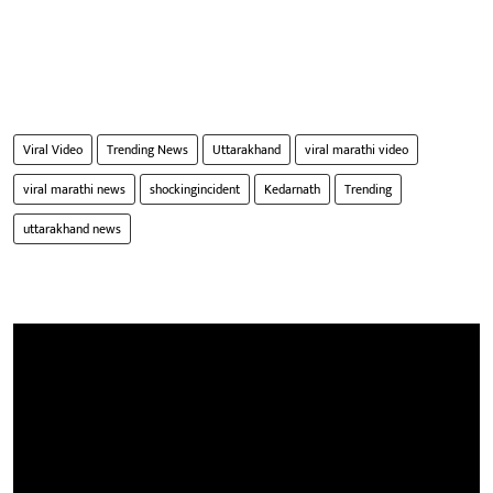
Viral Video
Trending News
Uttarakhand
viral marathi video
viral marathi news
shockingincident
Kedarnath
Trending
uttarakhand news