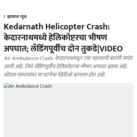
व्हायरल न्यूज
Kedarnath Helicopter Crash:
केदारनाथमध्ये हेलिकॉप्टरचा भीषण
अपघात; लँडिंगपूर्वीच दोन तुकडे|VIDEO
Air Ambulance Crash: केदारनाथमधून एक महत्त्वाची बातमी समोर
आली आहे. जिथे लँडिंगपूर्वीच हेलिकॉप्टरचा भीषण अपघात झाला आहे.
सोशल माध्यमांवर या घटनेचा व्हिडिओ व्हायरल होत आहे.