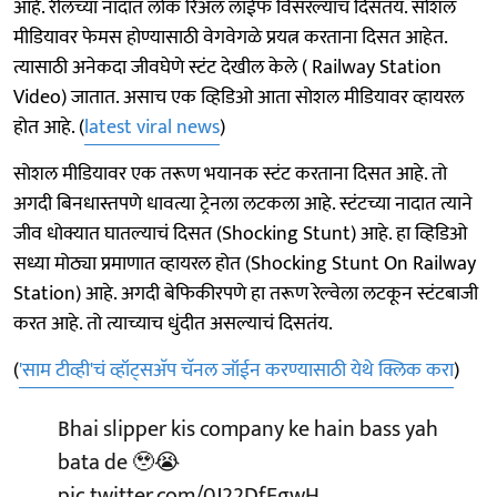
आहे. रीलच्या नादात लोकं रिअल लाईफ विसरल्याचं दिसतंय. सोशल
मीडियावर फेमस होण्यासाठी वेगवेगळे प्रयत्न करताना दिसत आहेत.
त्यासाठी अनेकदा जीवघेणे स्टंट देखील केले ( Railway Station
Video) जातात. असाच एक व्हिडिओ आता सोशल मीडियावर व्हायरल
होत आहे. (
latest viral news
)
सोशल मीडियावर एक तरूण भयानक स्टंट करताना दिसत आहे. तो
अगदी बिनधास्तपणे धावत्या ट्रेनला लटकला आहे. स्टंटच्या नादात त्याने
जीव धोक्यात घातल्याचं दिसत (Shocking Stunt) आहे. हा व्हिडिओ
सध्या मोठ्या प्रमाणात व्हायरल होत (Shocking Stunt On Railway
Station) आहे. अगदी बेफिकीरपणे हा तरूण रेल्वेला लटकून स्टंटबाजी
करत आहे. तो त्याच्याच धुंदीत असल्याचं दिसतंय.
(
'साम टीव्ही'चं व्हॉट्सअ‍ॅप चॅनल जॉईन करण्यासाठी येथे क्लिक करा
)
Bhai slipper kis company ke hain bass yah
bata de 🥹😭
pic.twitter.com/0J22DfEgwH