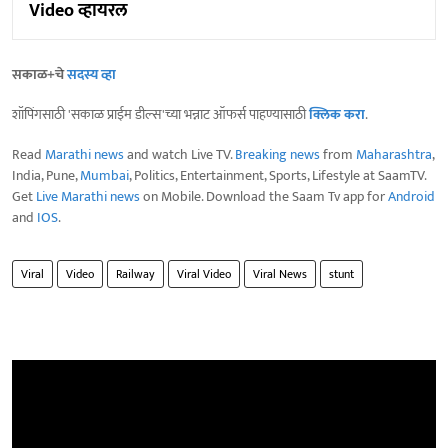
Video व्हायरल
सकाळ+चे
सदस्य व्हा
शॉपिंगसाठी 'सकाळ प्राईम डील्स'च्या भन्नाट ऑफर्स पाहण्यासाठी
क्लिक करा
.
Read
Marathi news
and watch Live TV.
Breaking news
from
Maharashtra
,
India, Pune,
Mumbai
, Politics, Entertainment, Sports, Lifestyle at SaamTV.
Get
Live Marathi news
on Mobile. Download the Saam Tv app for
Android
and
IOS
.
Viral
Video
Railway
Viral Video
Viral News
stunt