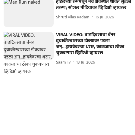
हॉटेलच्या रुममधून नग्न अवस्थेत धावत सुटला
तरुण; सोशल मीडियावर व्हिडिओ व्हायरल
Shruti Vilas Kadam
16 Jul 2026
VIRAL VIDEO: वाढदिवसाचा बॅनर
दुचाकीस्वाराच्या डोक्यावर पडला
अन्...हायवेवरचा थरार, काळजाचा ठोका
चुकवणारा व्हिडिओ व्हायरल
Saam Tv
13 Jul 2026