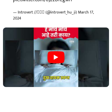
— Introvert //🙇🏻‍♂️ (@introvert_hu_ji)
March 17,
2024