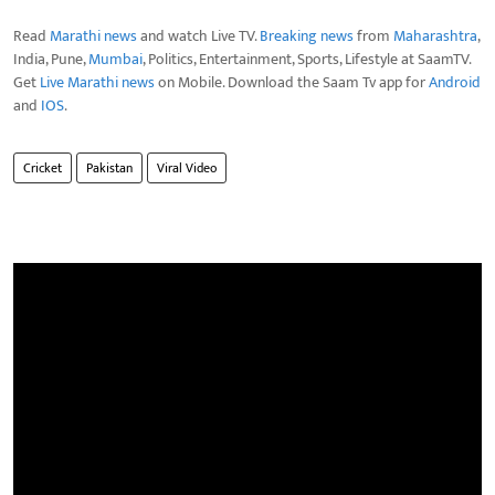
Read
Marathi news
and watch Live TV.
Breaking news
from
Maharashtra
,
India, Pune,
Mumbai
, Politics, Entertainment, Sports, Lifestyle at SaamTV.
Get
Live Marathi news
on Mobile. Download the Saam Tv app for
Android
and
IOS
.
Cricket
Pakistan
Viral Video