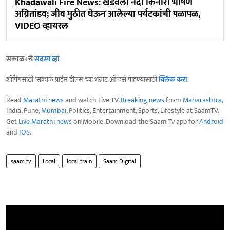
Khadawali Fire News: खडवली नदी किनारी भीषण
अग्नितांडव; जीव मुठीत घेऊन आलेल्या पर्यटकांची पळापळ,
VIDEO व्हायरल
सकाळ+चे
सदस्य व्हा
शॉपिंगसाठी 'सकाळ प्राईम डील्स'च्या भन्नाट ऑफर्स पाहण्यासाठी
क्लिक करा
.
Read
Marathi news
and watch Live TV.
Breaking news
from
Maharashtra
,
India, Pune,
Mumbai
, Politics, Entertainment, Sports, Lifestyle at SaamTV.
Get
Live Marathi news
on Mobile. Download the Saam Tv app for
Android
and
IOS
.
saam tv
Local
local train
Saam Digital