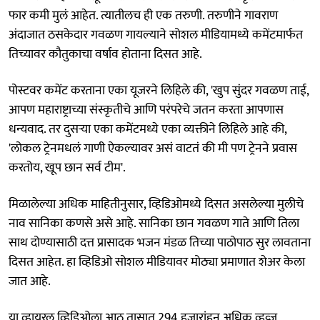
फार कमी मुलं आहेत. त्यातीलच ही एक तरुणी. तरुणीने गावराण
अंदाजात ठसकेदार गवळण गायल्याने सोशल मीडियामध्ये कमेंटमार्फत
तिच्यावर कौतुकाचा वर्षाव होताना दिसत आहे.
पोस्टवर कमेंट करताना एका यूजरने लिहिले की, 'खुप सुंदर गवळण ताई,
आपण महाराष्ट्राच्या संस्कृतीचे आणि परंपरेचे जतन करता आपणास
धन्यवाद. तर दुसऱ्या एका कमेंटमध्ये एका व्यक्तीने लिहिले आहे की,
'लोकल ट्रेनमधलं गाणी ऐकल्यावर असं वाटतं की मी पण ट्रेनने प्रवास
करतोय, खूप छान सर्व टीम'.
मिळालेल्या अधिक माहितीनुसार, व्हिडिओमध्ये दिसत असलेल्या मुलीचे
नाव सानिका कणसे असे आहे. सानिका छान गवळण गाते आणि तिला
साथ दोण्यासाठी दत्त प्रासादक भजन मंडळ तिच्या पाठोपाठ सुर लावताना
दिसत आहेत. हा व्हिडिओ सोशल मीडियावर मोठ्या प्रमाणात शेअर केला
जात आहे.
या व्हायरल व्हिडिओला आठ तासात 294 हजारांहून अधिक व्हुव्ज