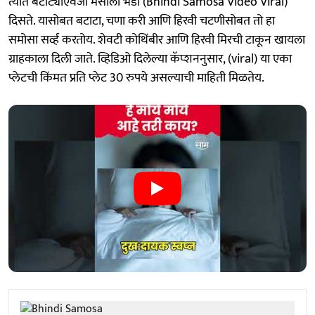
त्यात बटाट्याऐवजी मसाला भेंडी (Bhindi Samosa Video Viral)
दिसते. यासोबत बटाटा, चणा करी आणि हिरवी चटणीसोबत तो हा
समोसा सर्व्ह करतोय. शेवटी कोथिंबीर आणि हिरवी मिरची टाकून खायला
ग्राहकाला दिली जाते. व्हिडिओ दिलेल्या कॅप्शननुसार, (viral) या एका
प्लेटची किंमत प्रति प्लेट 30 रुपये असल्याची माहिती मिळतेय.