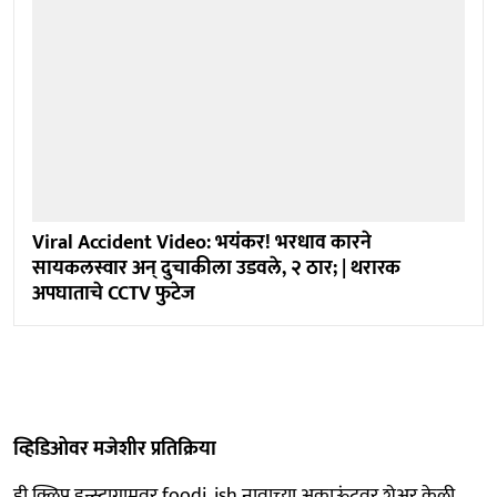
Viral Accident Video: भयंकर! भरधाव कारने
सायकलस्वार अन् दुचाकीला उडवले, २ ठार; | थरारक
अपघाताचे CCTV फुटेज
व्हिडिओवर मजेशीर प्रतिक्रिया
ही क्लिप इन्स्टाग्रामवर foodi_ish नावाच्या अकाऊंटवर शेअर केली