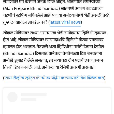
समोशावर प्रेम करणारे अनेक लोकं आहेत. आतापर्यंत समोस्याच्या
(Man Prepare Bhindi Samosa) आतमध्ये आपण बटाट्याच्या
चटणीचं स्टफिंग बघितलेलं आहे. पण या समोश्यामोध्ये भेंडी असली तर?
तु्म्हाला खायला आवडेल का? (
latest viral news
)
सोशल मीडियावर सध्या असाच एक भेंडी समोश्याचा व्हिडिओ व्हायरल
होत आहे. सोशल मीडियावर खाद्यपदार्थांचे व्हिडिओ मोठ्या प्रमाणावर
व्हायरल होत असतात. नेटकरी अशा व्हिडिओंना पसंती देताना देखील
(Bhindi Samosa) दिसतात. अनेकदा वेगवेगळ्या डिश बनवताना
अनोखे जुगाड केलेले असतात, तर बऱ्याचदा दोन पदार्थ एकत्र करून
तिसरी डिश बनवली जाते. अनेकदा या रेसिपी अतरंगी असतात.
(
'साम टीव्ही'चं व्हॉट्सअ‍ॅप चॅनल जॉईन करण्यासाठी येथे क्लिक करा
)