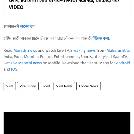
थरार, प्रवाशांची जीव वाचवण्यासाठी पळापळ; धक्कादायक
VIDEO
सकाळ+चे
सदस्य व्हा
शॉपिंगसाठी 'सकाळ प्राईम डील्स'च्या भन्नाट ऑफर्स पाहण्यासाठी
क्लिक करा
.
Read
Marathi news
and watch Live TV.
Breaking news
from
Maharashtra
,
India, Pune,
Mumbai
, Politics, Entertainment, Sports, Lifestyle at SaamTV.
Get
Live Marathi news
on Mobile. Download the Saam Tv app for
Android
and
IOS
.
Viral
Viral Video
Food
Viral News
Foodie News