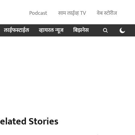
Podcast
साम लाईव्ह TV
वेब स्टोरीज
लाईफस्टाईल
व्हायरल न्यूज
बिझनेस
elated Stories