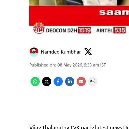
Namdeo Kumbhar
Published on
:
08 May 2026, 6:33 am
IST
Vijay Thalapathy TVK party latest news Up