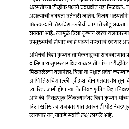
थलपतींच्या टीव्हीक पक्षाने घवघवीत यश मिळवलं...यान
असल्याची शक्यता वर्तवली जातेय..विजय थलपतीने पे
मिळवल्याने तिरुचिरापल्लीची जागा ते सोडू शकतात..
शक्यता आहे.. त्यामुळे त्रिशा कृष्णन खरंच राजक
उपमुख्यमंत्री होणार का हे पाहणं महत्त्वाचं ठरणार आहे
अभिनेत्री त्रिशा कृष्णन तामिळनाडूच्या राजकारणात 
दाक्षिणात्य सुपरस्टार विजय थलपती यांच्या 'टीव्ही
मिळवलेल्या यशानंतर, त्रिशा या पक्षात प्रवेश करण्य
आणि तिरुचिरापल्ली पूर्व अशा दोन मतदारसंघातून व
त्या रिक्त जागी होणाऱ्या पोटनिवडणुकीत त्रिशा नि
आहे की, निवडणूक जिंकल्यानंतर त्रिशा कृष्णन यां
त्रिशा खरोखरच राजकारणात उतरून ही पोटनिवडणूक लढ
लागणार का, याकडे सर्वांचे लक्ष लागले आहे.