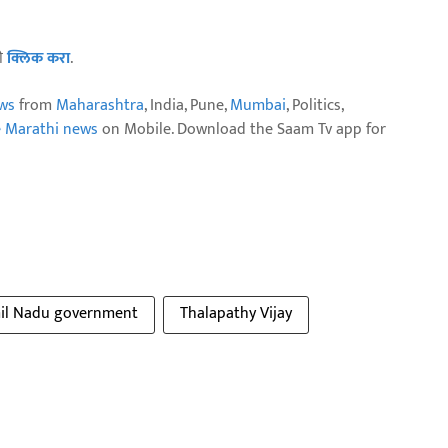
ठी
क्लिक करा
.
ws
from
Maharashtra
, India, Pune,
Mumbai
, Politics,
e Marathi news
on Mobile. Download the Saam Tv app for
il Nadu government
Thalapathy Vijay