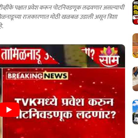
 टीव्हीके पक्षात प्रवेश करून पोटनिवडणूक लढवणार असल्याची
ामिळनाडूच्या राजकारणात मोठी खळबळ उडाली असून त्रिशा
े.