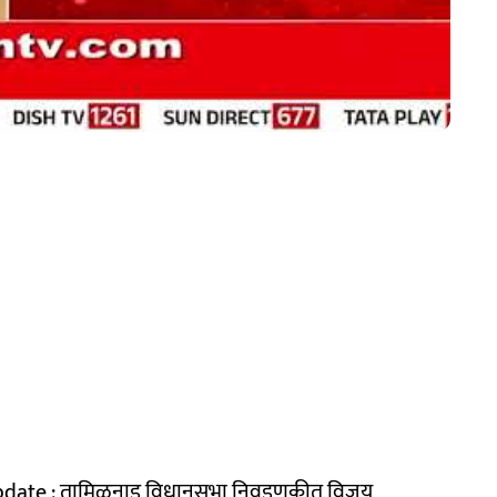
date : तामिळनाडू विधानसभा निवडणुकीत विजय