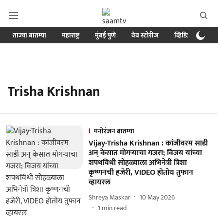
ताज्या बातम्या
महाराष्ट्र
मुंबई पुणे
वेब स्टोरीज
व्हिडिओ
क्र
Trisha Krishnan
मनोरंजन बातम्या
Vijay-Trisha Krishnan : कांजीवरम साडी
अन् केसात मोगऱ्याचा गजरा; विजय यांच्या
शपथविधी सोहळ्याला अभिनेत्री त्रिशा
कृष्णनची हजेरी, VIDEO होतोय तुफान
व्हायरल
Shreya Maskar
10 May 2026
1
min read