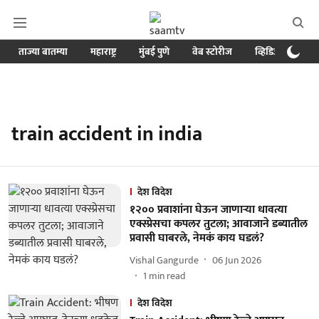
ताज्या बातम्या
महाराष्ट्र
मुंबई पुणे
वेब स्टोरीज
व्हिडिओ
क्र
train accident in india
देश विदेश
१२०० प्रवाशांना घेऊन जाणाऱ्या धावत्या
एक्स्प्रेसचा कपलर तुटला; आवाजाने डब्यातील
प्रवासी घाबरले, नेमकं काय घडलं?
Vishal Gangurde
06 Jun 2026
1
min read
देश विदेश