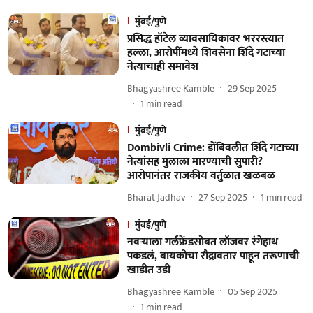
मुंबई/पुणे
प्रसिद्ध हॉटेल व्यावसायिकावर भररस्त्यात
हल्ला, आरोपींमध्ये शिवसेना शिंदे गटाच्या
नेत्याचाही समावेश
Bhagyashree Kamble
29 Sep 2025
1
min read
मुंबई/पुणे
Dombivli Crime: डोंबिवलीत शिंदे गटाच्या
नेत्यांसह मुलाला मारण्याची सुपारी?
आरोपानंतर राजकीय वर्तुळात खळबळ
Bharat Jadhav
27 Sep 2025
1
min read
मुंबई/पुणे
नवऱ्याला गर्लफ्रेंडसोबत लॉजवर रंगेहाथ
पकडलं, बायकोचा रौद्रावतार पाहून तरूणाची
खाडीत उडी
Bhagyashree Kamble
05 Sep 2025
1
min read