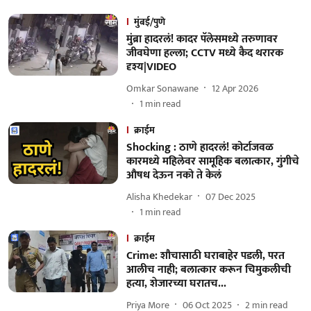
मुंबई/पुणे
मुंब्रा हादरलं! कादर पॅलेसमध्ये तरुणावर
जीवघेणा हल्ला; CCTV मध्ये कैद थरारक
दृश्य|VIDEO
Omkar Sonawane
12 Apr 2026
1
min read
क्राईम
Shocking : ठाणे हादरलं! कोर्टाजवळ
कारमध्ये महिलेवर सामूहिक बलात्कार, गुंगीचे
औषध देऊन नको ते केलं
Alisha Khedekar
07 Dec 2025
1
min read
क्राईम
Crime: शौचासाठी घराबाहेर पडली, परत
आलीच नाही; बलात्कार करून चिमुकलीची
हत्या, शेजारच्या घरातच...
Priya More
06 Oct 2025
2
min read