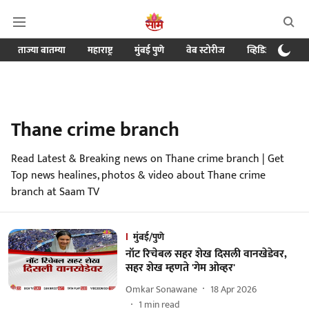
ताज्या बातम्या
महाराष्ट्र
मुंबई पुणे
वेब स्टोरीज
व्हिडिओ
क्र
Thane crime branch
Read Latest & Breaking news on Thane crime branch | Get
Top news healines, photos & video about Thane crime
branch at Saam TV
मुंबई/पुणे
नॉट रिचेबल सहर शेख दिसली वानखेडेवर,
सहर शेख म्हणते 'गेम ओव्हर'
Omkar Sonawane
18 Apr 2026
1
min read