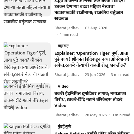
उद्धव ठाकरेंना आणखी एक धक्का! शिंदेंना
टक्कर देणाऱ्या बड्या महिला नेत्याचा
तडकाफडकी राजीनामा; राजकीय वर्तुळात
खळबळ
Bharat Jadhav
03 Aug 2026
1
min read
महाराष्ट्र
Explainer: 'Operation Tiger' पूर्ण, आता
पुढे काय? श्रीकांत शिंदेंकडून नव्या ऑपरेशनचे
संकेत,ठाकरे नेत्यांची गळती रोखू शकतील?
Bharat Jadhav
23 Jun 2026
3
min read
Video
बकरी ईदनिमित्त दुर्गाडीवर तणाव; नमाजाला
विरोध, ठाकरे-शिंदे गटाने बॅरिकेड्स तोडले|
Video
Bharat Jadhav
28 May 2026
1
min read
मुंबई/पुणे