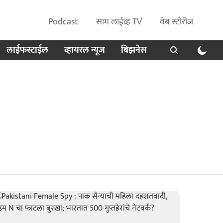
Podcast
साम लाईव्ह TV
वेब स्टोरीज
लाईफस्टाईल
व्हायरल न्यूज
बिझनेस