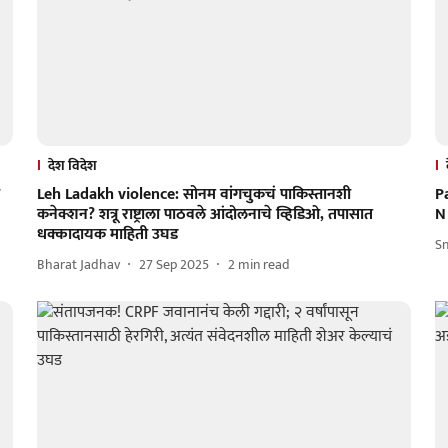
देश विदेश
Leh Ladakh violence: सोनम वांगचुकचं पाकिस्तानशी
P
कनेक्शन? शत्रू राष्ट्राला पाठवले आंदोलनाचे व्हिडिओ, तपासात
N 
धक्कादायक माहिती उघड
Sn
Bharat Jadhav
27 Sep 2025
2
min read