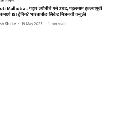
देश विदेश
oti Malhotra : गद्दार ज्योतीचे पत्ते उघड, पहलगाम हल्ल्यापूर्वी
कमध्ये ISI ट्रेनिंग? भारतातील सिक्रेट मिशनची कबुली
sh Shirke
19 May 2025
1
min read