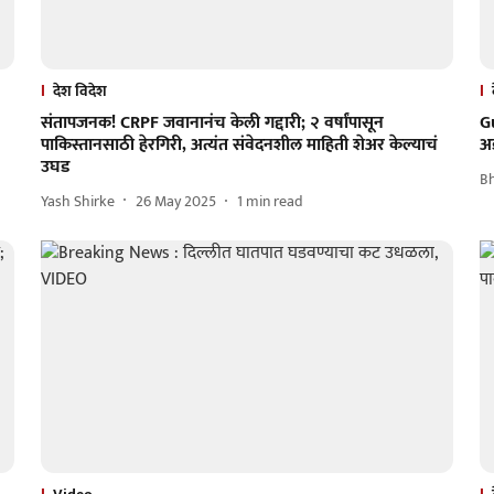
देश विदेश
संतापजनक! CRPF जवानानंच केली गद्दारी; २ वर्षांपासून
Gu
पाकिस्तानसाठी हेरगिरी, अत्यंत संवेदनशील माहिती शेअर केल्याचं
अ
उघड
B
Yash Shirke
26 May 2025
1
min read