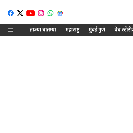
ताज्या बातम्या
महाराष्ट्र
मुंबई पुणे
वेब स्टोर