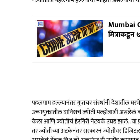
- ज्योतीला पहलगाम हल्ल्याची माहिती असल्याची चर
Mumbai Cri
मित्राकडून 
पहलगाम हल्ल्यानंतर गुप्तचर संस्थांनी देशातील घरभेद
उच्चायुक्तातील दानिशचं ज्योती मल्होत्राशी असलेल
केला आणि ज्योतीचं हेरगिरी नेटवर्क उघड झालं.. या 
तर ज्योतीच्या अटकेनंतर सरकारनं ज्योतीवर डिजिटल 