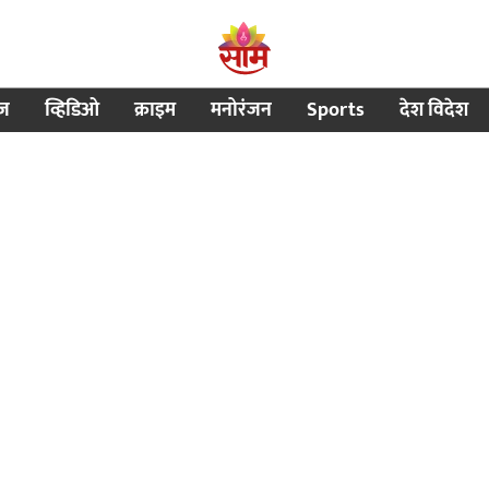
ीज
व्हिडिओ
क्राइम
मनोरंजन
Sports
देश विदेश