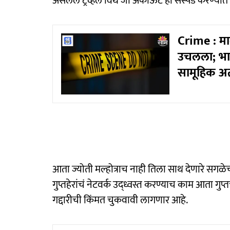
असलेलं ट्रॅव्हल विथ जो अकाऊंट ही सस्पेंड करण्या
Crime : माद
उचलला; भाज
सामूहिक अत
आता ज्योती मल्होत्राच नाही तिला साथ देणारे सगळेच
गुप्तहेरांचं नेटवर्क उद्ध्वस्त करण्याच काम आता गुप्
गद्दारीची किंमत चुकवावी लागणार आहे.