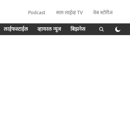
Podcast
साम लाईव्ह TV
वेब स्टोरीज
लाईफस्टाईल
व्हायरल न्यूज
बिझनेस