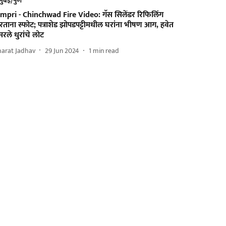
मुंबई/पुणे
impri - Chinchwad Fire Video: गॅस सिलेंडर रिफिलिंग
ताना स्फोट; पत्राशेड झोपडपट्टीमधील घरांना भीषण आग, हवेत
रले धुरांचे लोट
harat Jadhav
29 Jun 2024
1
min read