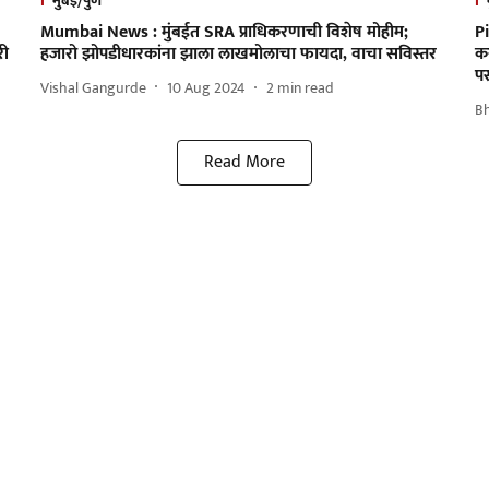
मुंबई/पुणे
Mumbai News : मुंबईत SRA प्राधिकरणाची विशेष मोहीम;
P
री
हजारो झोपडीधारकांना झाला लाखमोलाचा फायदा, वाचा सविस्तर
कर
पस
Vishal Gangurde
10 Aug 2024
2
min read
B
Read More