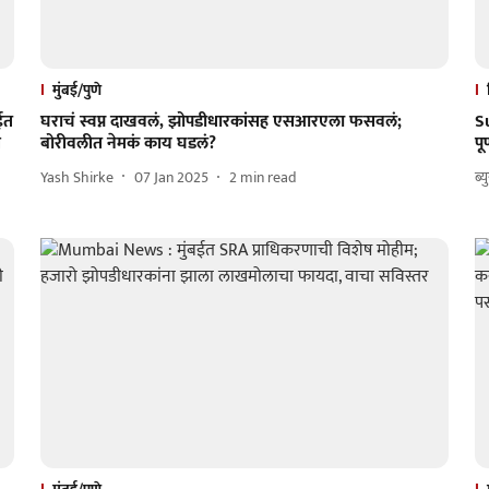
मुंबई/पुणे
बईत
घराचं स्वप्न दाखवलं, झोपडीधारकांसह एसआरएला फसवलं;
Su
ी
बोरीवलीत नेमकं काय घडलं?
पू
Yash Shirke
07 Jan 2025
2
min read
ब्य