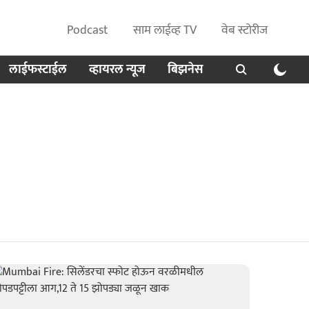
Podcast
साम लाईव्ह TV
वेब स्टोरीज
लाईफस्टाईल
व्हायरल न्यूज
बिझनेस