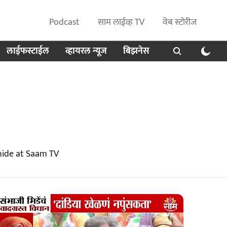
Podcast
साम लाईव्ह TV
वेब स्टोरीज
लाईफस्टाईल
व्हायरल न्यूज
बिझनेस
hide at Saam TV