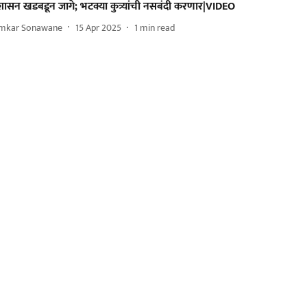
रशासन खडबडून जागे; भटक्या कुत्र्यांची नसबंदी करणार|VIDEO
mkar Sonawane
15 Apr 2025
1
min read