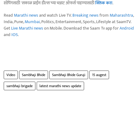
शॉपिंगसाठी 'सकाळ प्राईम डील्स'च्या भन्नाट ऑफर्स पाहण्यासाठी
क्लिक करा
.
Read
Marathi news
and watch Live TV.
Breaking news
from
Maharashtra
,
India, Pune,
Mumbai
, Politics, Entertainment, Sports, Lifestyle at SaamTV.
Get
Live Marathi news
on Mobile. Download the Saam Tv app for
Android
and
IOS
.
Video
Sambhaji Bhide
Sambhaji Bhide Guruji
15 augest
sambhaji brigade
latest marathi news update