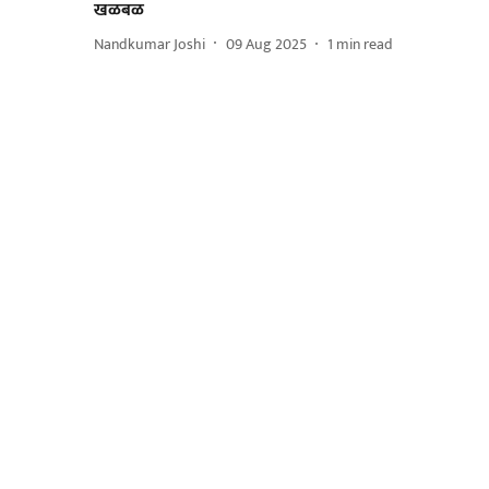
खळबळ
Nandkumar Joshi
09 Aug 2025
1
min read