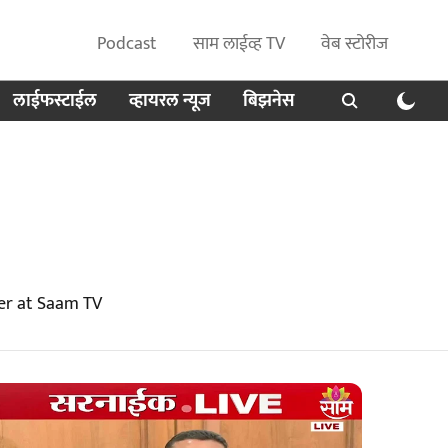
Podcast
साम लाईव्ह TV
वेब स्टोरीज
लाईफस्टाईल
व्हायरल न्यूज
बिझनेस
ver at Saam TV