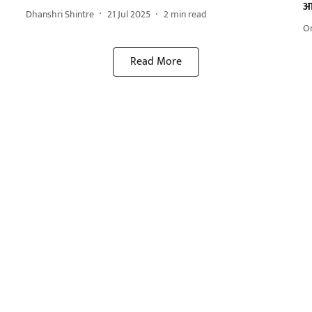
आ
Dhanshri Shintre
21 Jul 2025
2
min read
O
Read More